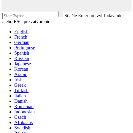
Stlačte Enter pre vyhľadávanie
alebo ESC pre zatvorenie
English
French
German
Portuguese
Spanish
Russian
Japanese
Korean
Arabic
Irish
Greek
Turkish
Italian
Danish
Romanian
Indonesian
Czech
Afrikaans
Swedish