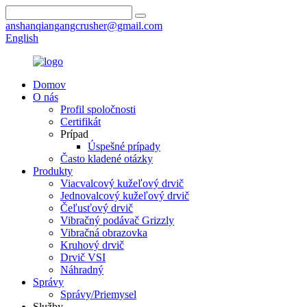
anshanqiangangcrusher@gmail.com
English
Domov
O nás
Profil spoločnosti
Certifikát
Prípad
Úspešné prípady
Často kladené otázky
Produkty
Viacvalcový kužeľový drvič
Jednovalcový kužeľový drvič
Čeľusťový drvič
Vibračný podávač Grizzly
Vibračná obrazovka
Kruhový drvič
Drvič VSI
Náhradný
Správy
Správy/Priemysel
Služby