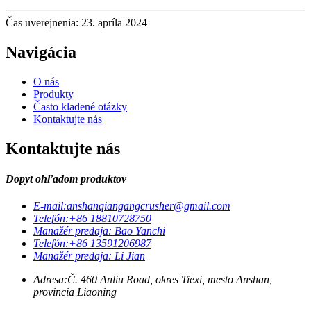
Čas uverejnenia: 23. apríla 2024
Navigácia
O nás
Produkty
Často kladené otázky
Kontaktujte nás
Kontaktujte nás
Dopyt ohľadom produktov
E-mail:
anshanqiangangcrusher@gmail.com
Telefón:
+86 18810728750
Manažér predaja: Bao Yanchi
Telefón:
+86 13591206987
Manažér predaja: Li Jian
Adresa:
Č. 460 Anliu Road, okres Tiexi, mesto Anshan,
provincia Liaoning