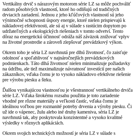
Vertikálny drvič s nárazovým motorom série LZ sa môže pochváliť
radom pôsobivých vlastností, ktoré ho odlišujú od tradičných
drviacich zariadení. Jednou z jeho kľúčových vlastností sú jeho
výnimočné schopnosti úspory energie, ktoré nielen prispievajú k
nákladovej efektívnosti, ale sú aj v súlade s rastúcim dopytom po
udržateľných a ekologických riešeniach v tomto odvetví. Tento
dôraz na energetickú účinnosť odráža náš záväzok znižovať vplyv
na životné prostredie a zároveň zlepšovať prevádzkový výkon.
Okrem toho je séria LZ navrhnutá pre dlhú životnosť, čo zaisťuje
odolnosť a spoľahlivosť v najnáročnejších prevádzkových
podmienkach. Táto dlhá životnosť nielen minimalizuje požiadavky
na údržbu, ale tiež maximalizuje návratnosť investícií pre našich
zákazníkov, vďaka čomu je to vysoko nákladovo efektívne riešenie
pre výrobu piesku a štrku.
Ďalšou vynikajúcou vlastnosťou je všestrannosť vertikálneho drviča
série LZ. Vďaka širokému rozsahu použitia je toto zariadenie
vhodné pre rôzne materiály a veľkosti častíc, vďaka čomu je
ideálnou voľbou pre rozmanité potreby drvenia a výroby piesku. Či
už ide o vápenec, žulu alebo iné druhy kameniva, séria LZ je
navrhnutá tak, aby poskytovala konzistentné a vysoko kvalitné
výsledky v rôznych aplikáciách.
Okrem svojich technických možností je séria LZ v súlade s