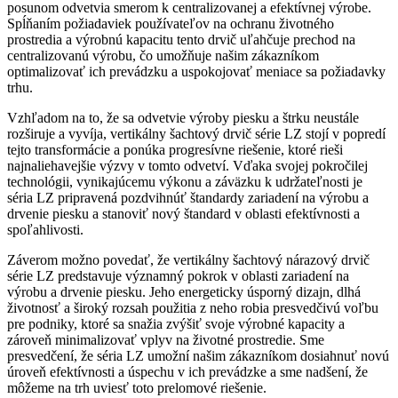
posunom odvetvia smerom k centralizovanej a efektívnej výrobe.
Spĺňaním požiadaviek používateľov na ochranu životného
prostredia a výrobnú kapacitu tento drvič uľahčuje prechod na
centralizovanú výrobu, čo umožňuje našim zákazníkom
optimalizovať ich prevádzku a uspokojovať meniace sa požiadavky
trhu.
Vzhľadom na to, že sa odvetvie výroby piesku a štrku neustále
rozširuje a vyvíja, vertikálny šachtový drvič série LZ stojí v popredí
tejto transformácie a ponúka progresívne riešenie, ktoré rieši
najnaliehavejšie výzvy v tomto odvetví. Vďaka svojej pokročilej
technológii, vynikajúcemu výkonu a záväzku k udržateľnosti je
séria LZ pripravená pozdvihnúť štandardy zariadení na výrobu a
drvenie piesku a stanoviť nový štandard v oblasti efektívnosti a
spoľahlivosti.
Záverom možno povedať, že vertikálny šachtový nárazový drvič
série LZ predstavuje významný pokrok v oblasti zariadení na
výrobu a drvenie piesku. Jeho energeticky úsporný dizajn, dlhá
životnosť a široký rozsah použitia z neho robia presvedčivú voľbu
pre podniky, ktoré sa snažia zvýšiť svoje výrobné kapacity a
zároveň minimalizovať vplyv na životné prostredie. Sme
presvedčení, že séria LZ umožní našim zákazníkom dosiahnuť novú
úroveň efektívnosti a úspechu v ich prevádzke a sme nadšení, že
môžeme na trh uviesť toto prelomové riešenie.