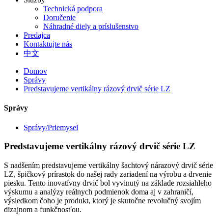
Technická podpora
Doručenie
Náhradné diely a príslušenstvo
Predajca
Kontaktujte nás
中文
Domov
Správy
Predstavujeme vertikálny rázový drvič série LZ
Správy
Správy/Priemysel
Predstavujeme vertikálny rázový drvič série LZ
S nadšením predstavujeme vertikálny šachtový nárazový drvič série
LZ, špičkový prírastok do našej rady zariadení na výrobu a drvenie
piesku. Tento inovatívny drvič bol vyvinutý na základe rozsiahleho
výskumu a analýzy reálnych podmienok doma aj v zahraničí,
výsledkom čoho je produkt, ktorý je skutočne revolučný svojím
dizajnom a funkčnosťou.