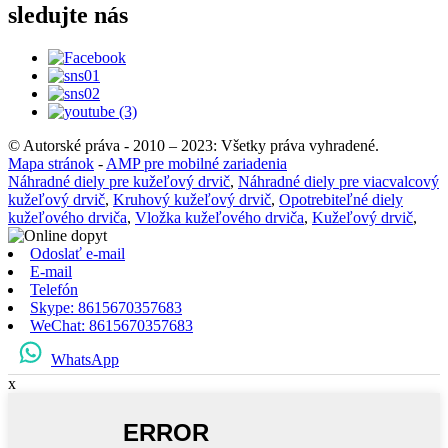
sledujte nás
© Autorské práva - 2010 – 2023: Všetky práva vyhradené.
Mapa stránok
-
AMP pre mobilné zariadenia
Náhradné diely pre kužeľový drvič
,
Náhradné diely pre viacvalcový
kužeľový drvič
,
Kruhový kužeľový drvič
,
Opotrebiteľné diely
kužeľového drviča
,
Vložka kužeľového drviča
,
Kužeľový drvič
,
Odoslať e-mail
E-mail
Telefón
Skype: 8615670357683
WeChat: 8615670357683
WhatsApp
x