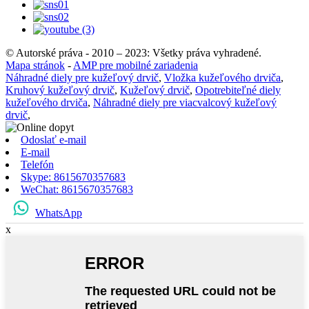
© Autorské práva - 2010 – 2023: Všetky práva vyhradené.
Mapa stránok
-
AMP pre mobilné zariadenia
Náhradné diely pre kužeľový drvič
,
Vložka kužeľového drviča
,
Kruhový kužeľový drvič
,
Kužeľový drvič
,
Opotrebiteľné diely
kužeľového drviča
,
Náhradné diely pre viacvalcový kužeľový
drvič
,
Odoslať e-mail
E-mail
Telefón
Skype: 8615670357683
WeChat: 8615670357683
WhatsApp
x