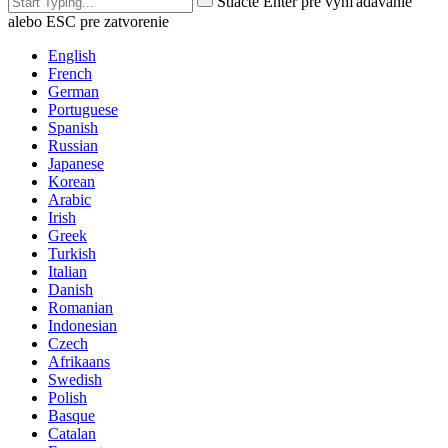
Stlačte Enter pre vyhľadávanie
alebo ESC pre zatvorenie
English
French
German
Portuguese
Spanish
Russian
Japanese
Korean
Arabic
Irish
Greek
Turkish
Italian
Danish
Romanian
Indonesian
Czech
Afrikaans
Swedish
Polish
Basque
Catalan