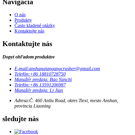
Navigácia
O nás
Produkty
Často kladené otázky
Kontaktujte nás
Kontaktujte nás
Dopyt ohľadom produktov
E-mail:
anshanqiangangcrusher@gmail.com
Telefón:
+86 18810728750
Manažér predaja: Bao Yanchi
Telefón:
+86 13591206987
Manažér predaja: Li Jian
Adresa:
Č. 460 Anliu Road, okres Tiexi, mesto Anshan,
provincia Liaoning
sledujte nás