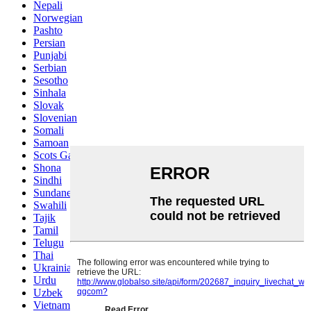
Nepali
Norwegian
Pashto
Persian
Punjabi
Serbian
Sesotho
Sinhala
Slovak
Slovenian
Somali
Samoan
Scots Gaelic
Shona
Sindhi
Sundanese
Swahili
Tajik
Tamil
Telugu
Thai
Ukrainian
Urdu
Uzbek
Vietnamese