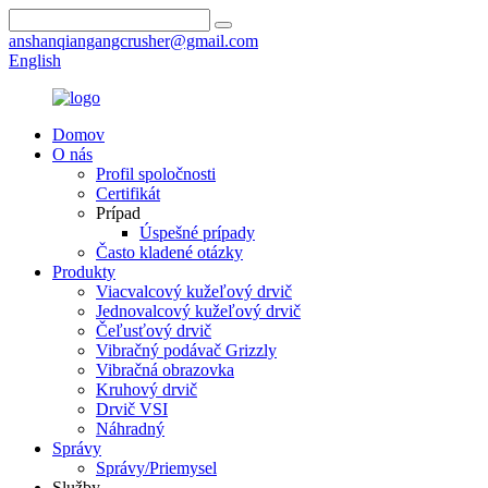
anshanqiangangcrusher@gmail.com
English
Domov
O nás
Profil spoločnosti
Certifikát
Prípad
Úspešné prípady
Často kladené otázky
Produkty
Viacvalcový kužeľový drvič
Jednovalcový kužeľový drvič
Čeľusťový drvič
Vibračný podávač Grizzly
Vibračná obrazovka
Kruhový drvič
Drvič VSI
Náhradný
Správy
Správy/Priemysel
Služby