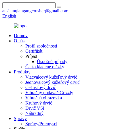
anshanqiangangcrusher@gmail.com
English
Domov
O nás
Profil spoločnosti
Certifikát
Prípad
Úspešné prípady
Často kladené otázky
Produkty
Viacvalcový kužeľový drvič
Jednovalcový kužeľový drvič
Čeľusťový drvič
Vibračný podávač Grizzly
Vibračná obrazovka
Kruhový drvič
Drvič VSI
Náhradný
Správy
Správy/Priemysel
Služby