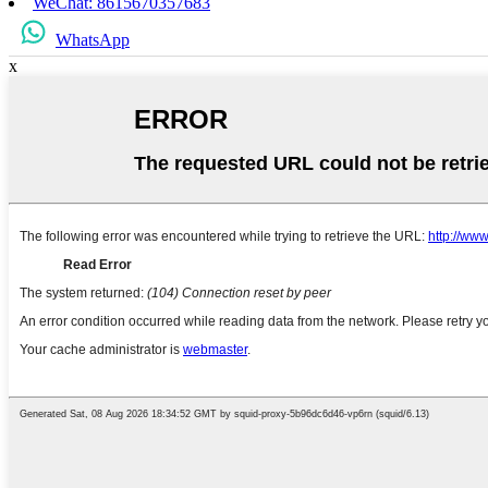
WeChat: 8615670357683
WhatsApp
x