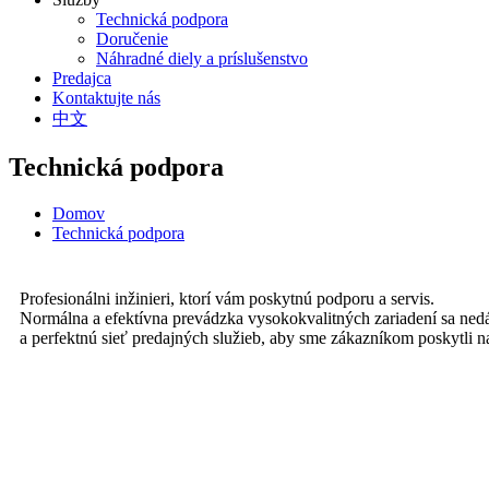
Technická podpora
Doručenie
Náhradné diely a príslušenstvo
Predajca
Kontaktujte nás
中文
Technická podpora
Domov
Technická podpora
Profesionálni inžinieri, ktorí vám poskytnú podporu a servis.
Normálna a efektívna prevádzka vysokokvalitných zariadení sa nedá
a perfektnú sieť predajných služieb, aby sme zákazníkom poskytli 