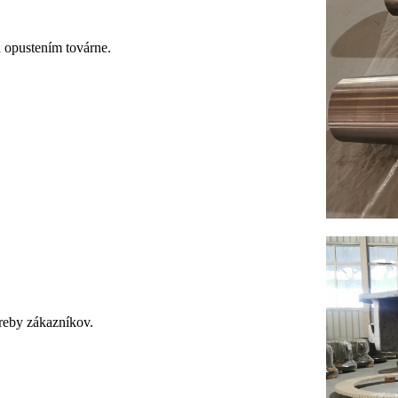
d opustením továrne.
treby zákazníkov.