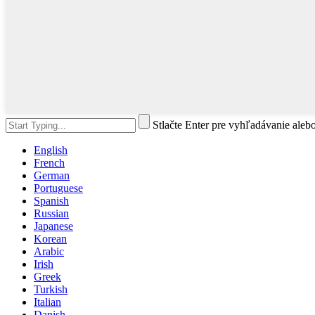
Stlačte Enter pre vyhľadávanie aleb
English
French
German
Portuguese
Spanish
Russian
Japanese
Korean
Arabic
Irish
Greek
Turkish
Italian
Danish