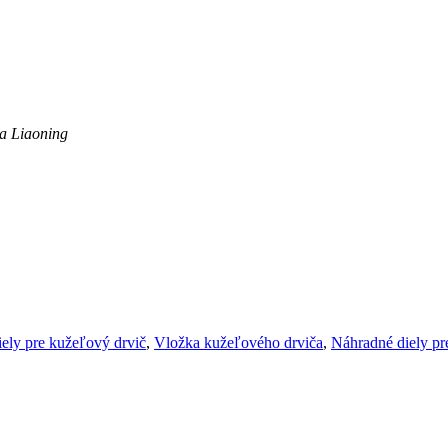
ia Liaoning
ely pre kužeľový drvič
,
Vložka kužeľového drviča
,
Náhradné diely pr