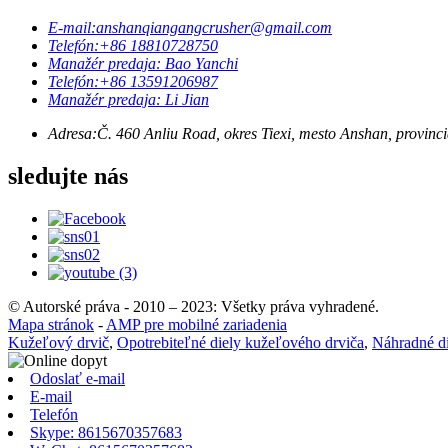
E-mail:
anshanqiangangcrusher@gmail.com
Telefón:
+86 18810728750
Manažér predaja: Bao Yanchi
Telefón:
+86 13591206987
Manažér predaja: Li Jian
Adresa:
Č. 460 Anliu Road, okres Tiexi, mesto Anshan, provinc
sledujte nás
© Autorské práva - 2010 – 2023: Všetky práva vyhradené.
Mapa stránok
-
AMP pre mobilné zariadenia
Kužeľový drvič
,
Opotrebiteľné diely kužeľového drviča
,
Náhradné di
Odoslať e-mail
E-mail
Telefón
Skype: 8615670357683