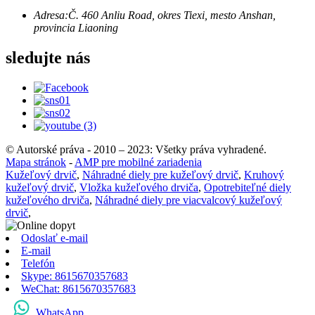
Adresa:
Č. 460 Anliu Road, okres Tiexi, mesto Anshan,
provincia Liaoning
sledujte nás
© Autorské práva - 2010 – 2023: Všetky práva vyhradené.
Mapa stránok
-
AMP pre mobilné zariadenia
Kužeľový drvič
,
Náhradné diely pre kužeľový drvič
,
Kruhový
kužeľový drvič
,
Vložka kužeľového drviča
,
Opotrebiteľné diely
kužeľového drviča
,
Náhradné diely pre viacvalcový kužeľový
drvič
,
Odoslať e-mail
E-mail
Telefón
Skype: 8615670357683
WeChat: 8615670357683
WhatsApp