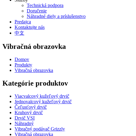
Technická podpora
Doručenie
Náhradné diely a príslušenstvo
Predajca
Kontaktujte nás
中文
Vibračná obrazovka
Domov
Produkty
Vibračná obrazovka
Kategórie produktov
Viacvalcový kužeľový drvič
Jednovalcový kužeľový drvič
Čeľusťový drvič
Kruhový drvič
Drvič VSI
Náhradný
Vibračný podávač Grizzly
Vibračná obrazovka