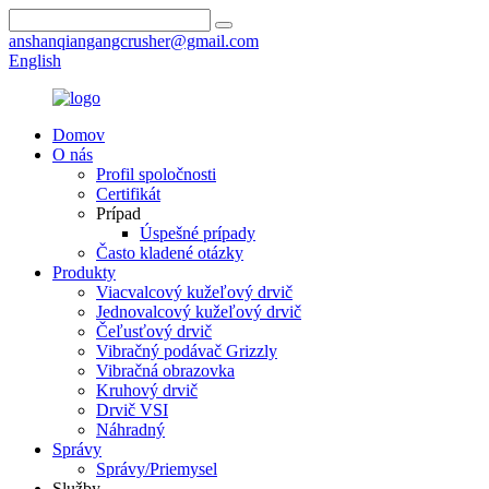
anshanqiangangcrusher@gmail.com
English
Domov
O nás
Profil spoločnosti
Certifikát
Prípad
Úspešné prípady
Často kladené otázky
Produkty
Viacvalcový kužeľový drvič
Jednovalcový kužeľový drvič
Čeľusťový drvič
Vibračný podávač Grizzly
Vibračná obrazovka
Kruhový drvič
Drvič VSI
Náhradný
Správy
Správy/Priemysel
Služby