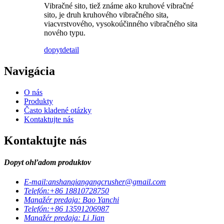
Vibračné sito, tiež známe ako kruhové vibračné
sito, je druh kruhového vibračného sita,
viacvrstvového, vysokoúčinného vibračného sita
nového typu.
dopyt
detail
Navigácia
O nás
Produkty
Často kladené otázky
Kontaktujte nás
Kontaktujte nás
Dopyt ohľadom produktov
E-mail:
anshanqiangangcrusher@gmail.com
Telefón:
+86 18810728750
Manažér predaja: Bao Yanchi
Telefón:
+86 13591206987
Manažér predaja: Li Jian