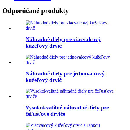
Odporúčané produkty
Náhradné diely pre viacvalcový
kužeľový drvič
Náhradné diely pre jednovalcový
kužeľový drvič
Vysokokvalitné náhradné diely pre
čeľusťové drviče