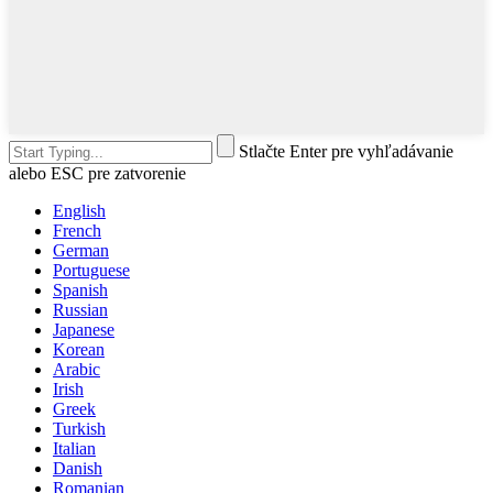
Stlačte Enter pre vyhľadávanie
alebo ESC pre zatvorenie
English
French
German
Portuguese
Spanish
Russian
Japanese
Korean
Arabic
Irish
Greek
Turkish
Italian
Danish
Romanian