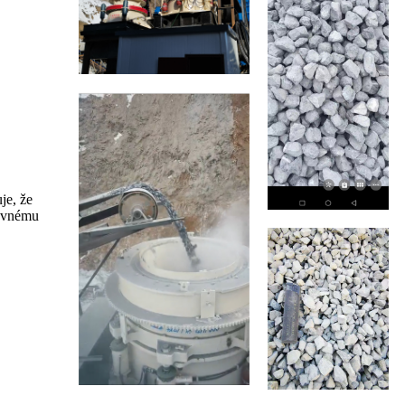
je, že
covnému