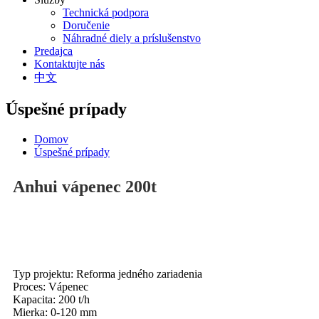
Technická podpora
Doručenie
Náhradné diely a príslušenstvo
Predajca
Kontaktujte nás
中文
Úspešné prípady
Domov
Úspešné prípady
Anhui vápenec 200t
Typ projektu: Reforma jedného zariadenia
Proces: Vápenec
Kapacita: 200 t/h
Mierka: 0-120 mm