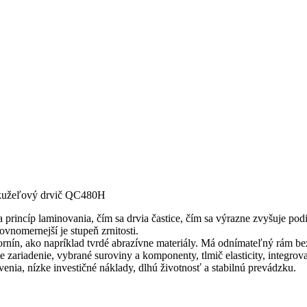
 kužeľový drvič QC480H
 princíp laminovania, čím sa drvia častice, čím sa výrazne zvyšuje podi
vnomernejší je stupeň zrnitosti.
ornín, ako napríklad tvrdé abrazívne materiály. Má odnímateľný rám be
e zariadenie, vybrané suroviny a komponenty, tlmič elasticity, integrov
enia, nízke investičné náklady, dlhú životnosť a stabilnú prevádzku.