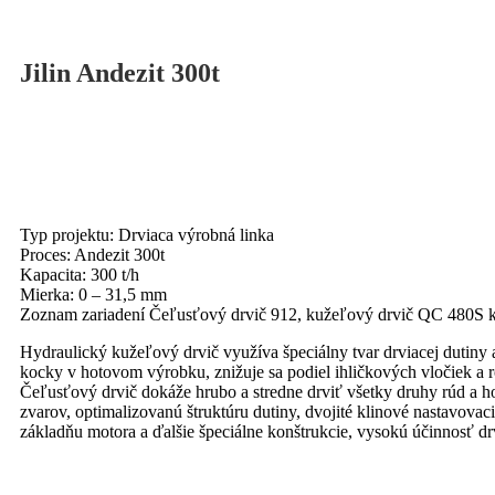
Jilin Andezit 300t
Typ projektu: Drviaca výrobná linka
Proces: Andezit 300t
Kapacita: 300 t/h
Mierka: 0 – 31,5 mm
Zoznam zariadení Čeľusťový drvič 912, kužeľový drvič QC 480S
Hydraulický kužeľový drvič využíva špeciálny tvar drviacej dutiny a
kocky v hotovom výrobku, znižuje sa podiel ihličkových vločiek a ro
Čeľusťový drvič dokáže hrubo a stredne drviť všetky druhy rúd a h
zvarov, optimalizovanú štruktúru dutiny, dvojité klinové nastavovaci
základňu motora a ďalšie špeciálne konštrukcie, vysokú účinnosť drv