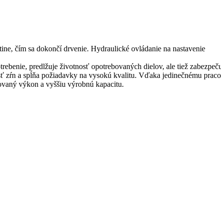
tine, čím sa dokončí drvenie. Hydraulické ovládanie na nastavenie
trebenie, predlžuje životnosť opotrebovaných dielov, ale tiež zabezpeču
osť zŕn a spĺňa požiadavky na vysokú kvalitu. Vďaka jedinečnému pra
alovaný výkon a vyššiu výrobnú kapacitu.