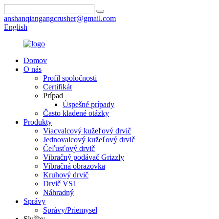
anshanqiangangcrusher@gmail.com
English
Domov
O nás
Profil spoločnosti
Certifikát
Prípad
Úspešné prípady
Často kladené otázky
Produkty
Viacvalcový kužeľový drvič
Jednovalcový kužeľový drvič
Čeľusťový drvič
Vibračný podávač Grizzly
Vibračná obrazovka
Kruhový drvič
Drvič VSI
Náhradný
Správy
Správy/Priemysel
Služby