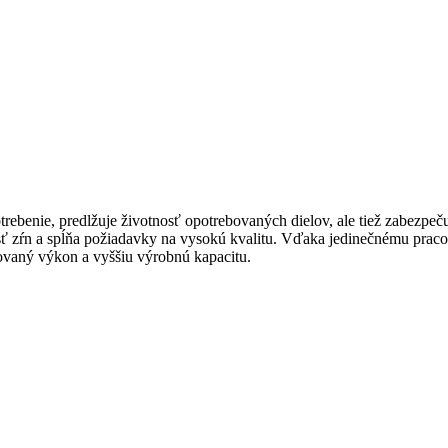
trebenie, predlžuje životnosť opotrebovaných dielov, ale tiež zabezpeču
osť zŕn a spĺňa požiadavky na vysokú kvalitu. Vďaka jedinečnému pra
alovaný výkon a vyššiu výrobnú kapacitu.