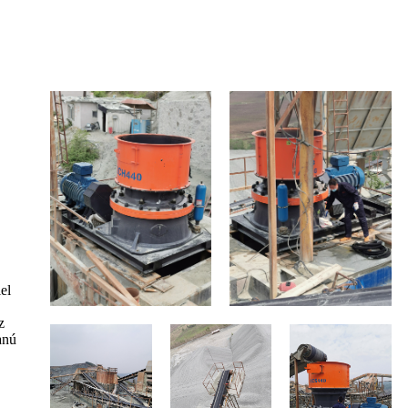
el
z
anú