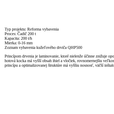
Typ projektu: Reforma vybavenia
Proces: Čadič 200 t
Kapacita: 200 t/h
Mierka: 0-16 mm
Zoznam vybavenia kužeľového drviča QHP500
Princípom drvenia je laminovanie, ktoré nielenže účinne znižuje opo
hotová kocka má vyšší obsah ihiel a vločiek, rovnomernejšiu veľk
princípu a optimalizovanej štruktúre má vyššiu nosnosť, väčší inšt