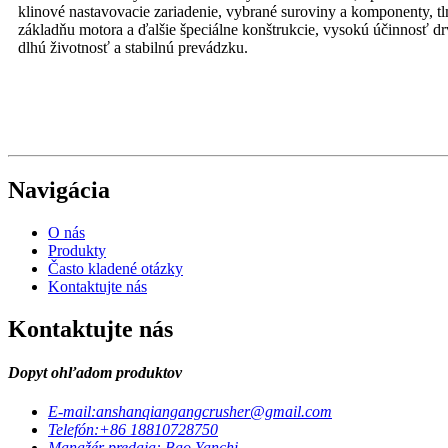
klinové nastavovacie zariadenie, vybrané suroviny a komponenty, tlm
základňu motora a ďalšie špeciálne konštrukcie, vysokú účinnosť drv
dlhú životnosť a stabilnú prevádzku.
Navigácia
O nás
Produkty
Často kladené otázky
Kontaktujte nás
Kontaktujte nás
Dopyt ohľadom produktov
E-mail:
anshanqiangangcrusher@gmail.com
Telefón:
+86 18810728750
Manažér predaja: Bao Yanchi