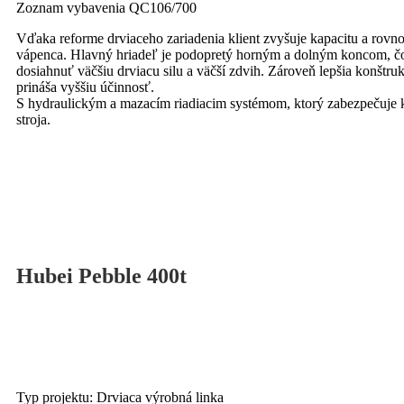
Zoznam vybavenia QC106/700
Vďaka reforme drviaceho zariadenia klient zvyšuje kapacitu a rovn
vápenca. Hlavný hriadeľ je podopretý horným a dolným koncom, 
dosiahnuť väčšiu drviacu silu a väčší zdvih. Zároveň lepšia konštruk
prináša vyššiu účinnosť.
S hydraulickým a mazacím riadiacim systémom, ktorý zabezpečuje kr
stroja.
Hubei Pebble 400t
Typ projektu: Drviaca výrobná linka