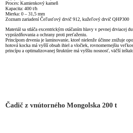
Proces: Kamienkový kameň
Kapacita: 400 t/h
Mierka: 0 – 31,5 mm
Zoznam zariadení Čeľusťový drvič 912, kužeľový drvič QHP300
Materiál sa stláča excentrickým otáčaním hlavy v pevnej drviacej du
vyprázdňovania a ochrany proti preťaženiu.
Princípom drvenia je laminovanie, ktoré nielenže účinne znižuje opo
hotová kocka má vyšší obsah ihiel a vločiek, rovnomernejšiu veľk
princípu a optimalizovanej štruktúre má vyššiu nosnosť, väčší inšt
Čadič z vnútorného Mongolska 200 t