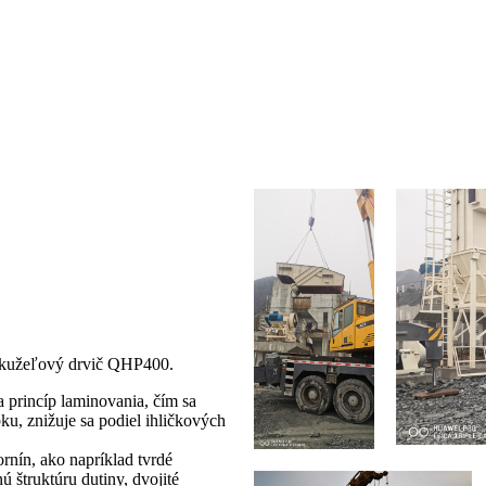
 kužeľový drvič QHP400.
a princíp laminovania, čím sa
ku, znižuje sa podiel ihličkových
rnín, ako napríklad tvrdé
 štruktúru dutiny, dvojité