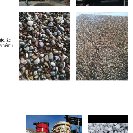
je, že
covnému