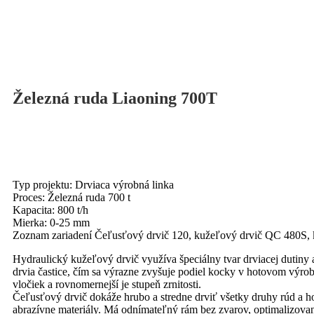
Železná ruda Liaoning 700T
Typ projektu: Drviaca výrobná linka
Proces: Železná ruda 700 t
Kapacita: 800 t/h
Mierka: 0-25 mm
Zoznam zariadení Čeľusťový drvič 120, kužeľový drvič QC 480S,
Hydraulický kužeľový drvič využíva špeciálny tvar drviacej dutiny 
drvia častice, čím sa výrazne zvyšuje podiel kocky v hotovom výrob
vločiek a rovnomernejší je stupeň zrnitosti.
Čeľusťový drvič dokáže hrubo a stredne drviť všetky druhy rúd a ho
abrazívne materiály. Má odnímateľný rám bez zvarov, optimalizovanú