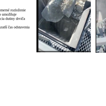
omerné rozloženie
čo umožňuje
cia dutiny drviča
atší čas odstavenia